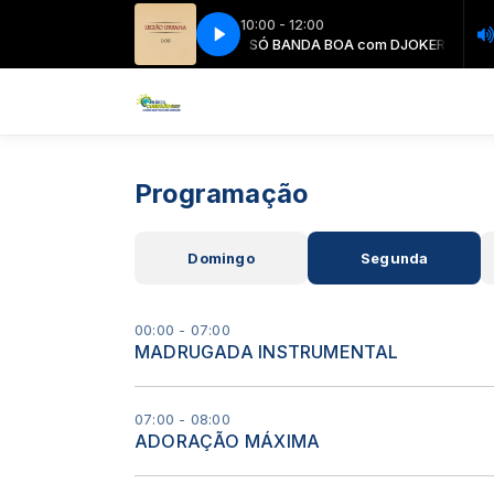
10:00 - 12:00
 - Legião Urbana - Quase Sem Querer
SÓ BANDA BOA com DJOKER
SÓ BANDA BOA com DJOKER
055 - Legião Urbana - Quase Sem
Programação
Domingo
Segunda
00:00 - 07:00
MADRUGADA INSTRUMENTAL
07:00 - 08:00
ADORAÇÃO MÁXIMA