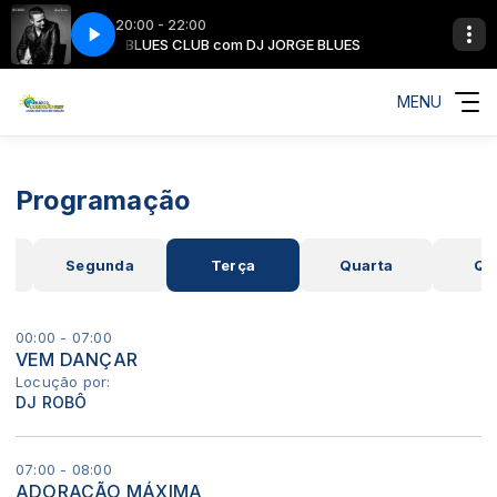
20:00 - 22:00
e Blues Is Handmade
GE BLUES
BLUES CLUB com DJ JORGE BLUES
01 - Kai Strauss, Sax Gordon - The Blues Is Handma
MENU
Programação
o
Segunda
Terça
Quarta
Qu
00:00 - 07:00
VEM DANÇAR
Locução por:
DJ ROBÔ
07:00 - 08:00
ADORAÇÃO MÁXIMA